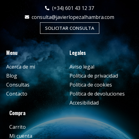
(+34) 601 43 12 37
consulta@javierlopezalhambra.com
SOLICITAR CONSULTA
Menu
Legales
Acerca de mí
Aviso legal
Blog
Política de privacidad
Consultas
Política de cookies
Contacto
Política de devoluciones
Accesibilidad
Compra
Carrito
Mi cuenta