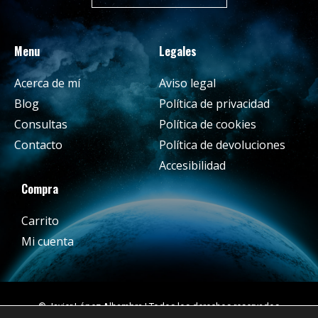
Menu
Legales
Acerca de mí
Aviso legal
Blog
Política de privacidad
Consultas
Política de cookies
Contacto
Política de devoluciones
Accesibilidad
Compra
Carrito
Mi cuenta
© Javier López Alhambra | Todos los derechos reservados