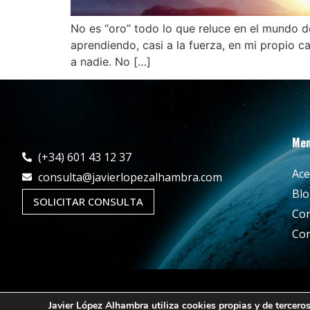
No es “oro” todo lo que reluce en el mundo de
aprendiendo, casi a la fuerza, en mi propio c
a nadie. No […]
Me
(+34) 601 43 12 37
Ace
consulta@javierlopezalhambra.com
Bl
SOLICITAR CONSULTA
Con
Con
Javier López Alhambra utiliza cookies propias y de terceros